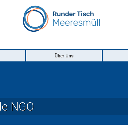
Direkt
zum
Inhalt
Über Uns
dle NGO