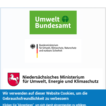
Wir verwenden auf dieser Website Cookies, um die
Fußzeilenmenü
Gebrauchsfreundlichkeit zu verbessern
Kontakt
Klicken Sie "Akzeptieren", um sich damit einverstanden zu erklären.